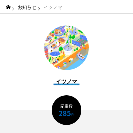
お知らせ
イツノマ
イツノマ
記事数
285
件