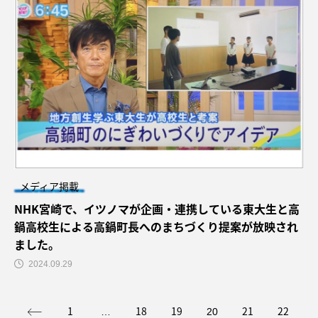
メディア掲載
NHK宮崎で、イツノマが企画・連携している東大生と高
鍋高校生による高鍋町長へのまちづくり提案が放映され
ました。
2024.09.29
1
18
19
21
22
…
20