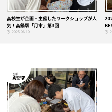
高校生が企画・主催したワークショップが人
2
気！高鍋駅「月市」第3回
BE
2025.06.10
2