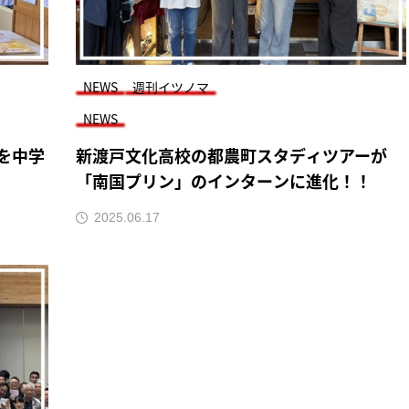
NEWS
週刊イツノマ
NEWS
円を中学
新渡戸文化高校の都農町スタディツアーが
「南国プリン」のインターンに進化！！
2025.06.17