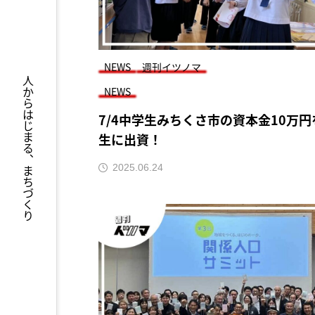
NEWS
週刊イツノマ
人からはじまる、まちづくり
NEWS
7/4中学生みちくさ市の資本金10万
生に出資！
2025.06.24