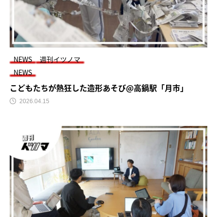
NEWS
週刊イツノマ
NEWS
こどもたちが熱狂した造形あそび@高鍋駅「月市」
2026.04.15