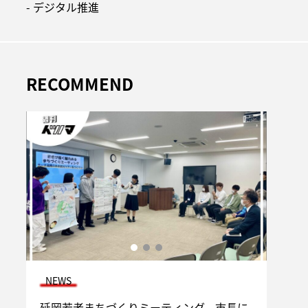
- デジタル推進
RECOMMEND
NEWS
場づ
視
延岡若者まちづくりミーティング、市長に
延岡