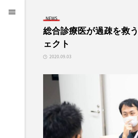
ン
スタディツアー
NEWS
まちづくり
総合診療医が過疎を救
ェクト
ロデュース
2020.09.03