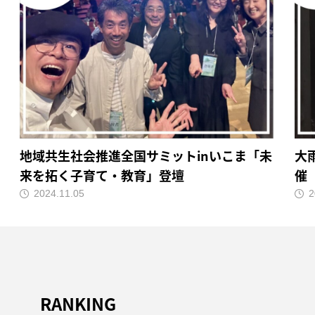
地域共生社会推進全国サミットinいこま「未
大
来を拓く子育て・教育」登壇
催
2024.11.05
2
RANKING