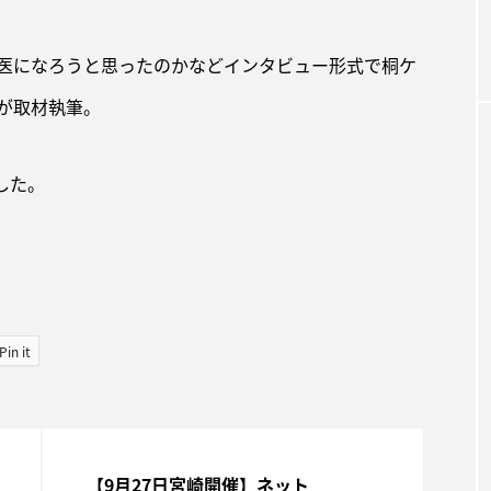
察で都農町に
医になろうと思ったのかなどインタビュー形式で桐ケ
が取材執筆。
ました。
Pin it
【9月27日宮崎開催】ネット