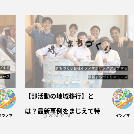
【部活動の地域移行】と
は？最新事例をまじえて特
イツノマ
イツノマ
2024.07.24
集