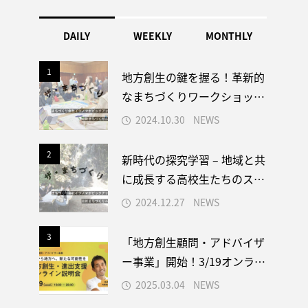
DAILY
WEEKLY
MONTHLY
1
1
地方創生の鍵を握る！革新的
なまちづくりワークショップ
の秘訣
2024.10.30
NEWS
2
2
新時代の探究学習 – 地域と共
に成長する高校生たちのスタ
ディツアー
2024.12.27
NEWS
3
3
「地方創生顧問・アドバイザ
ー事業」開始！3/19オンライ
ン説明会開催。
2025.03.04
NEWS