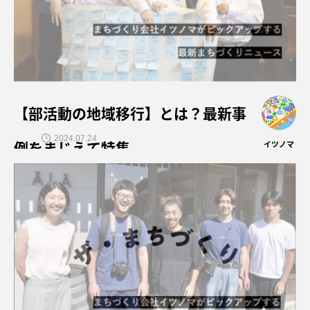
【部活動の地域移行】とは？最新事
2024.07.24
例をまじえて特集
イツノマ