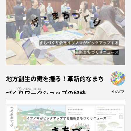
地方創生の鍵を握る！革新的なまち
2024.10.30
づくりワークショップの秘訣
イツノマ