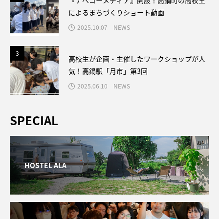
『ナベゴーメディア』開設！高鍋町の高校生
によるまちづくりショート動画
2025.10.07
NEWS
3
3
高校生が企画・主催したワークショップが人
気！高鍋駅「月市」第3回
2025.06.10
NEWS
SPECIAL
HOSTEL ALA