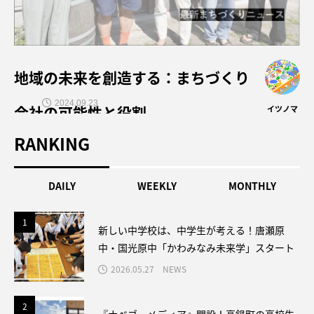
地域の未来を創造する：まちづくり
2024.09.23
会社の可能性と役割
イツノマ
RANKING
DAILY
WEEKLY
MONTHLY
1
1
新しい中学校は、中学生が考える！唐瀬原
中・国光原中「かわみなみ未来学」スタート
2026.05.27
NEWS
2
2