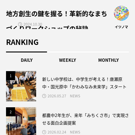
地方創生の鍵を握る！革新的なまち
2024.10.30
づくりワークショップの秘訣
イツノマ
RANKING
DAILY
WEEKLY
MONTHLY
1
1
新しい中学校は、中学生が考える！唐瀬原
中・国光原中「かわみなみ未来学」スタート
2026.05.27
NEWS
2
2
都農中2年生が、来年「みちくさ市」で実現さ
せる面白企画提案
2026.02.24
NEWS