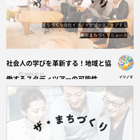
社会人の学びを革新する！地域と協
2024.10.17
働するスタディツアーの可能性
イツノマ