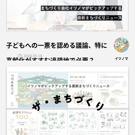
子どもへの一票を認める議論、特に
2024.05.18
高齢化がすすむ過疎地で必要？
イツノマ