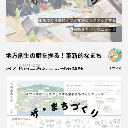
地方創生の鍵を握る！革新的なまち
2024.10.30
づくりワークショップの秘訣
イツノマ