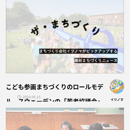
こども参画まちづくりのロールモデ
2024.05.15
ル、スウェーデンの「若者協議会」
イツノマ