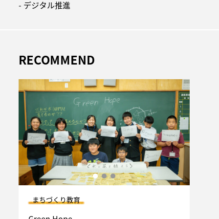
- デジタル推進
RECOMMEND
まちづくり教育
ザ・
Green Hope
子ど