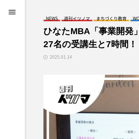
ン
スタディツアー
NEWS
週刊イツノマ
まちづくり教育
WO
まちづくり
ひなたMBA「事業開発」
27名の受講生と7時間！
ロデュース
2025.01.14